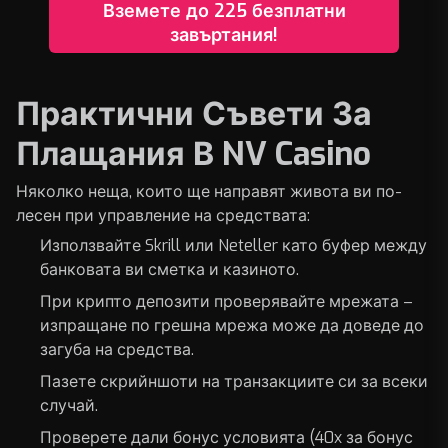
Вземете до 225 безплатни
завъртания!
Практични Съвети За
Плащания В NV Casino
Няколко неща, които ще направят живота ви по-
лесен при управление на средствата:
Използвайте Skrill или Neteller като буфер между
банковата ви сметка и казиното.
При крипто депозити проверявайте мрежата –
изпращане по грешна мрежа може да доведе до
загуба на средства.
Пазете скрийншоти на транзакциите си за всеки
случай.
Проверете дали бонус условията (40x за бонус