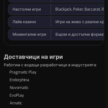
Настолни игри
Blackjack, Poker, Baccarat, Ro
Лайв казино
Игри на живо с реални кру
Моментални игри
Бързи и достъпни формати
Доставчици на игри
Работим с водещи разработчици в индустрията:
Pragmatic Play
Endorphina
Novomatic
EvoPlay
Amatic