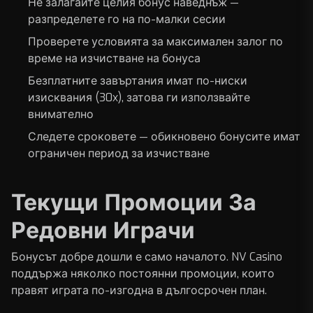
Не залагайте целия бонус наведнъж —
разпределете го на по-малки сесии
Проверете условията за максимален залог по
време на изчистване на бонуса
Безплатните завъртания имат по-ниски
изисквания (30x), затова ги използвайте
внимателно
Следете сроковете — обикновено бонусите имат
ограничен период за изчистване
Текущи Промоции За
Редовни Играчи
Бонусът добре дошли е само началото. NV Casino
поддържа няколко постоянни промоции, които
правят играта по-изгодна в дългосрочен план.