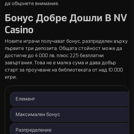
да обърнете внимание.
Бонус Добре Дошли В NV
Casino
Новите играчи получават бонус, разпределен върху
първите три депозита. Общата стойност може да
достигне до 4 000 лв. плюс 225 безплатни
завъртания. Това не е малка сума и дава добър
старт за проучване на библиотеката от над 10 000
игри.
Елемент
Максимален бонус
Разпределение